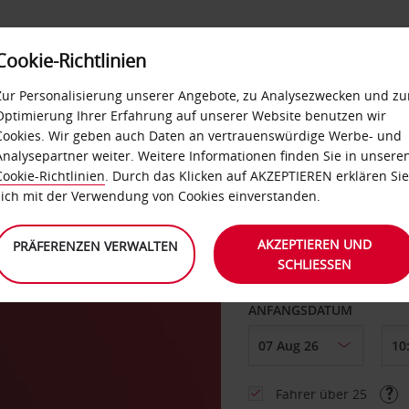
Cookie-Richtlinien
LOYALTY
SELF-SERVICES
EXTRAS
BUSINES
Zur Personalisierung unserer Angebote, zu Analysezwecken und zu
Optimierung Ihrer Erfahrung auf unserer Website benutzen wir
Cookies. Wir geben auch Daten an vertrauenswürdige Werbe- und
g
Analysepartner weiter. Weitere Informationen finden Sie in unsere
Cookie-Richtlinien
. Durch das Klicken auf AKZEPTIEREN erklären Sie
ABHOLEN VON
sich mit der Verwendung von Cookies einverstanden.
AKZEPTIEREN UND
PRÄFERENZEN VERWALTEN
SCHLIESSEN
Eine andere Rückgab
ANFANGSDATUM
Fahrer über 25