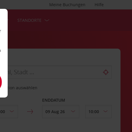
Meine Buchungen
Hilfe
S
STANDORTE
r
n
estation auswählen
ENDDATUM