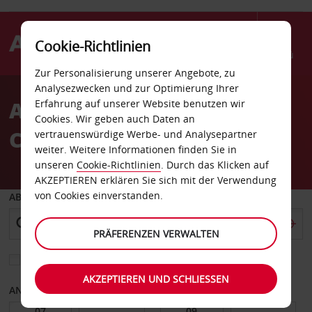
Cookie-Richtlinien
Menü
Zur Personalisierung unserer Angebote, zu
Welcome
Analysezwecken und zur Optimierung Ihrer
to
Autovermietung Cape
Erfahrung auf unserer Website benutzen wir
Avis
Cookies. Wir geben auch Daten an
Canaveral
vertrauenswürdige Werbe- und Analysepartner
weiter. Weitere Informationen finden Sie in
unseren
Cookie-Richtlinien
. Durch das Klicken auf
AKZEPTIEREN erklären Sie sich mit der Verwendung
von Cookies einverstanden.
ABHOLEN VON
PRÄFERENZEN VERWALTEN
Eine andere Rückgabestation auswählen
AKZEPTIEREN UND SCHLIESSEN
ANFANGSDATUM
ENDDATUM