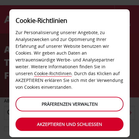
Cookie-Richtlinien
Menü
Zur Personalisierung unserer Angebote, zu
Welcome
Analysezwecken und zur Optimierung Ihrer
to
Autovermietung
Erfahrung auf unserer Website benutzen wir
Avis
Cookies. Wir geben auch Daten an
Texarkana Municipal
vertrauenswürdige Werbe- und Analysepartner
weiter. Weitere Informationen finden Sie in
Flughafen
unseren
Cookie-Richtlinien
. Durch das Klicken auf
AKZEPTIEREN erklären Sie sich mit der Verwendung
von Cookies einverstanden.
ABHOLEN VON
PRÄFERENZEN VERWALTEN
AKZEPTIEREN UND SCHLIESSEN
Eine andere Rückgabestation auswählen