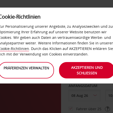
Cookie-Richtlinien
LOYALTY
SELF-SERVICES
EXTRAS
BUSINES
Zur Personalisierung unserer Angebote, zu Analysezwecken und zu
Optimierung Ihrer Erfahrung auf unserer Website benutzen wir
Cookies. Wir geben auch Daten an vertrauenswürdige Werbe- und
g
Analysepartner weiter. Weitere Informationen finden Sie in unsere
Cookie-Richtlinien
. Durch das Klicken auf AKZEPTIEREN erklären Sie
ABHOLEN VON
sich mit der Verwendung von Cookies einverstanden.
AKZEPTIEREN UND
PRÄFERENZEN VERWALTEN
SCHLIESSEN
Eine andere Rückgab
ANFANGSDATUM
Fahrer über 25