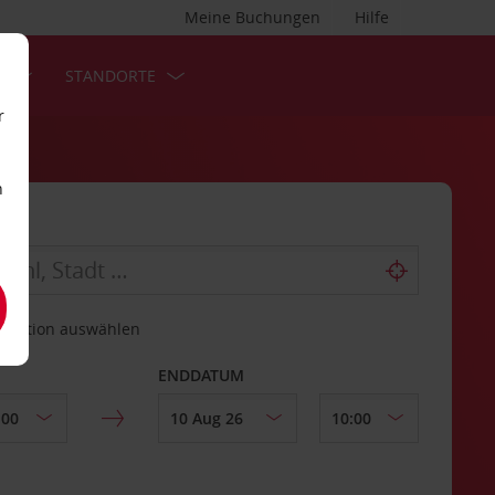
Meine Buchungen
Hilfe
S
STANDORTE
r
n
estation auswählen
ENDDATUM