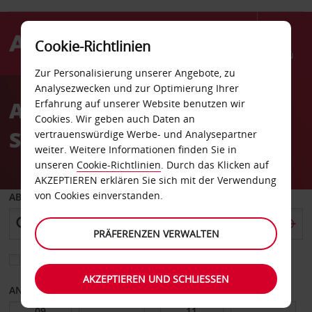
Cookie-Richtlinien
Menü
Zur Personalisierung unserer Angebote, zu
Welcome
Analysezwecken und zur Optimierung Ihrer
to
Autovermietung Tucson
Erfahrung auf unserer Website benutzen wir
Avis
Cookies. Wir geben auch Daten an
Sears Park Mall
vertrauenswürdige Werbe- und Analysepartner
weiter. Weitere Informationen finden Sie in
unseren
Cookie-Richtlinien
. Durch das Klicken auf
AKZEPTIEREN erklären Sie sich mit der Verwendung
von Cookies einverstanden.
ABHOLEN VON
PRÄFERENZEN VERWALTEN
Eine andere Rückgabestation auswählen
AKZEPTIEREN UND SCHLIESSEN
ANFANGSDATUM
ENDDATUM