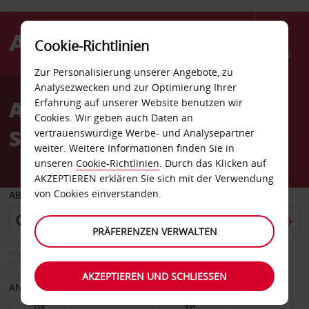
Cookie-Richtlinien
Menü
Zur Personalisierung unserer Angebote, zu
Welcome
Analysezwecken und zur Optimierung Ihrer
to
Autovermietung
Erfahrung auf unserer Website benutzen wir
Avis
Cookies. Wir geben auch Daten an
Scottsdale
vertrauenswürdige Werbe- und Analysepartner
weiter. Weitere Informationen finden Sie in
unseren
Cookie-Richtlinien
. Durch das Klicken auf
AKZEPTIEREN erklären Sie sich mit der Verwendung
von Cookies einverstanden.
ABHOLEN VON
PRÄFERENZEN VERWALTEN
Eine andere Rückgabestation auswählen
AKZEPTIEREN UND SCHLIESSEN
ANFANGSDATUM
ENDDATUM