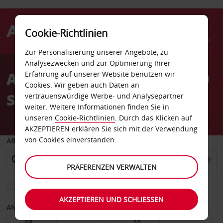
Cookie-Richtlinien
Menü
Zur Personalisierung unserer Angebote, zu
Welcome
Analysezwecken und zur Optimierung Ihrer
to
Autovermietung Mesa 529
Erfahrung auf unserer Website benutzen wir
Avis
Cookies. Wir geben auch Daten an
South Country Club
vertrauenswürdige Werbe- und Analysepartner
weiter. Weitere Informationen finden Sie in
unseren
Cookie-Richtlinien
. Durch das Klicken auf
AKZEPTIEREN erklären Sie sich mit der Verwendung
von Cookies einverstanden.
ABHOLEN VON
PRÄFERENZEN VERWALTEN
Eine andere Rückgabestation auswählen
AKZEPTIEREN UND SCHLIESSEN
ANFANGSDATUM
ENDDATUM