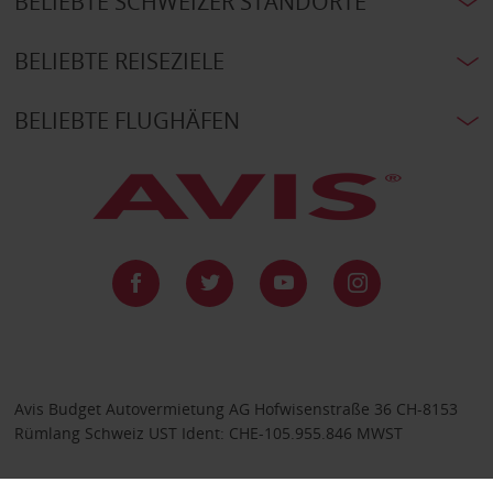
BELIEBTE SCHWEIZER STANDORTE
BELIEBTE REISEZIELE
BELIEBTE FLUGHÄFEN
Avis Budget Autovermietung AG Hofwisenstraße 36 CH-8153
Rümlang Schweiz UST Ident: CHE-105.955.846 MWST