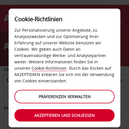
Cookie-Richtlinien
Menü
Zur Personalisierung unserer Angebote, zu
Welcome
Analysezwecken und zur Optimierung Ihrer
to
Autovermietung Flagstaff
Erfahrung auf unserer Website benutzen wir
Avis
Cookies. Wir geben auch Daten an
vertrauenswürdige Werbe- und Analysepartner
weiter. Weitere Informationen finden Sie in
unseren
Cookie-Richtlinien
. Durch das Klicken auf
ABHOLEN VON
AKZEPTIEREN erklären Sie sich mit der Verwendung
von Cookies einverstanden.
Eine andere Rückgabestation auswählen
PRÄFERENZEN VERWALTEN
ANFANGSDATUM
ENDDATUM
AKZEPTIEREN UND SCHLIESSEN