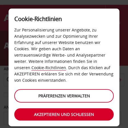
Cookie-Richtlinien
Menü
Zur Personalisierung unserer Angebote, zu
Welcome
Analysezwecken und zur Optimierung Ihrer
to
Autovermietung Gatineau
Erfahrung auf unserer Website benutzen wir
Avis
Cookies. Wir geben auch Daten an
vertrauenswürdige Werbe- und Analysepartner
weiter. Weitere Informationen finden Sie in
unseren
Cookie-Richtlinien
. Durch das Klicken auf
ABHOLEN VON
AKZEPTIEREN erklären Sie sich mit der Verwendung
von Cookies einverstanden.
Eine andere Rückgabestation auswählen
PRÄFERENZEN VERWALTEN
ANFANGSDATUM
ENDDATUM
AKZEPTIEREN UND SCHLIESSEN