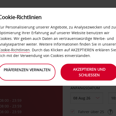
Cookie-Richtlinien
LOYALTY
SELF-SERVICES
EXTRAS
BUSINES
Zur Personalisierung unserer Angebote, zu Analysezwecken und zu
Optimierung Ihrer Erfahrung auf unserer Website benutzen wir
Cookies. Wir geben auch Daten an vertrauenswürdige Werbe- und
g
Analysepartner weiter. Weitere Informationen finden Sie in unsere
Cookie-Richtlinien
. Durch das Klicken auf AKZEPTIEREN erklären Sie
ABHOLEN VON
sich mit der Verwendung von Cookies einverstanden.
fen
AKZEPTIEREN UND
PRÄFERENZEN VERWALTEN
SCHLIESSEN
Eine andere Rückgab
ANFANGSDATUM
08:00 - 23:59
08:00 - 23:59
08:00 - 23:59
Fahrer über 25