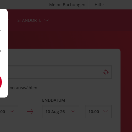
Meine Buchungen
Hilfe
S
STANDORTE
r
n
estation auswählen
ENDDATUM