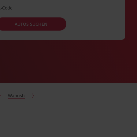
t-Code
AUTOS SUCHEN
Wabush