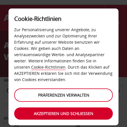
Cookie-Richtlinien
Menü
Zur Personalisierung unserer Angebote, zu
Welcome
Analysezwecken und zur Optimierung Ihrer
to
Autovermietung St. John’s
Erfahrung auf unserer Website benutzen wir
Avis
Cookies. Wir geben auch Daten an
Water Str
vertrauenswürdige Werbe- und Analysepartner
weiter. Weitere Informationen finden Sie in
unseren
Cookie-Richtlinien
. Durch das Klicken auf
AKZEPTIEREN erklären Sie sich mit der Verwendung
von Cookies einverstanden.
ABHOLEN VON
PRÄFERENZEN VERWALTEN
Eine andere Rückgabestation auswählen
AKZEPTIEREN UND SCHLIESSEN
ANFANGSDATUM
ENDDATUM