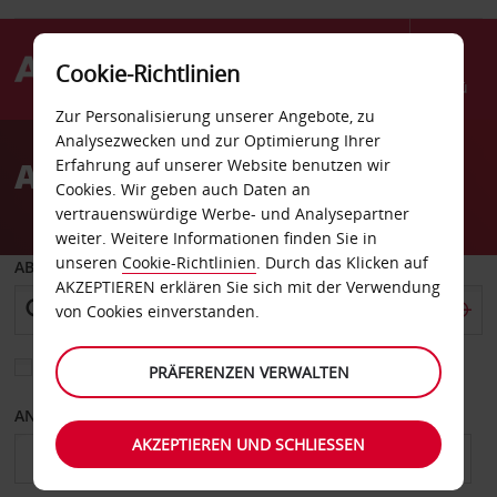
Cookie-Richtlinien
Menü
Zur Personalisierung unserer Angebote, zu
Welcome
Analysezwecken und zur Optimierung Ihrer
to
Autovermietung Banff
Erfahrung auf unserer Website benutzen wir
Avis
Cookies. Wir geben auch Daten an
vertrauenswürdige Werbe- und Analysepartner
weiter. Weitere Informationen finden Sie in
unseren
Cookie-Richtlinien
. Durch das Klicken auf
ABHOLEN VON
AKZEPTIEREN erklären Sie sich mit der Verwendung
von Cookies einverstanden.
Eine andere Rückgabestation auswählen
PRÄFERENZEN VERWALTEN
ANFANGSDATUM
ENDDATUM
AKZEPTIEREN UND SCHLIESSEN