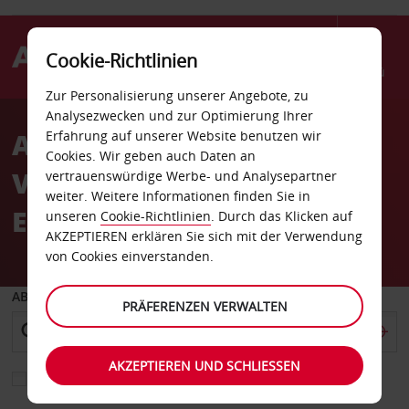
Cookie-Richtlinien
Menü
Zur Personalisierung unserer Angebote, zu
Welcome
Analysezwecken und zur Optimierung Ihrer
to
Autovermietung
Erfahrung auf unserer Website benutzen wir
Avis
Cookies. Wir geben auch Daten an
Vereinigte Arabische
vertrauenswürdige Werbe- und Analysepartner
weiter. Weitere Informationen finden Sie in
Emirate
unseren
Cookie-Richtlinien
. Durch das Klicken auf
AKZEPTIEREN erklären Sie sich mit der Verwendung
von Cookies einverstanden.
ABHOLEN VON
PRÄFERENZEN VERWALTEN
AKZEPTIEREN UND SCHLIESSEN
Eine andere Rückgabestation auswählen