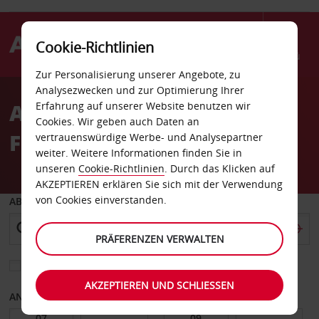
Cookie-Richtlinien
Menü
Zur Personalisierung unserer Angebote, zu
Welcome
Analysezwecken und zur Optimierung Ihrer
to
Autovermietung Marka
Erfahrung auf unserer Website benutzen wir
Avis
Cookies. Wir geben auch Daten an
Flughafen
vertrauenswürdige Werbe- und Analysepartner
weiter. Weitere Informationen finden Sie in
unseren
Cookie-Richtlinien
. Durch das Klicken auf
AKZEPTIEREN erklären Sie sich mit der Verwendung
von Cookies einverstanden.
ABHOLEN VON
PRÄFERENZEN VERWALTEN
Eine andere Rückgabestation auswählen
AKZEPTIEREN UND SCHLIESSEN
ANFANGSDATUM
ENDDATUM