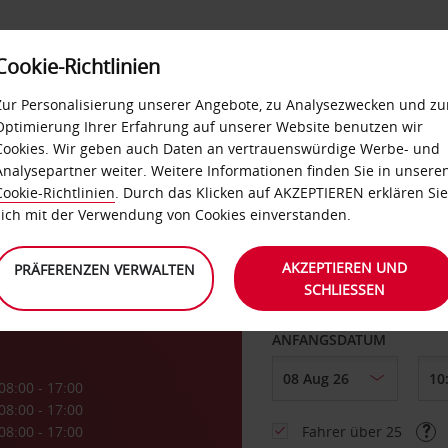
Cookie-Richtlinien
LOYALTY
SELF-SERVICES
EXTRAS
BUSINES
Zur Personalisierung unserer Angebote, zu Analysezwecken und zu
Optimierung Ihrer Erfahrung auf unserer Website benutzen wir
Cookies. Wir geben auch Daten an vertrauenswürdige Werbe- und
g
Analysepartner weiter. Weitere Informationen finden Sie in unsere
Cookie-Richtlinien
. Durch das Klicken auf AKZEPTIEREN erklären Sie
ABHOLEN VON
sich mit der Verwendung von Cookies einverstanden.
AKZEPTIEREN UND
PRÄFERENZEN VERWALTEN
SCHLIESSEN
Eine andere Rückgab
ANFANGSDATUM
08:00 - 17:00
08:00 - 17:00
08:00 - 17:00
Fahrer über 25