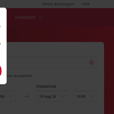
Meine Buchungen
Hilfe
S
STANDORTE
r
n
estation auswählen
ENDDATUM