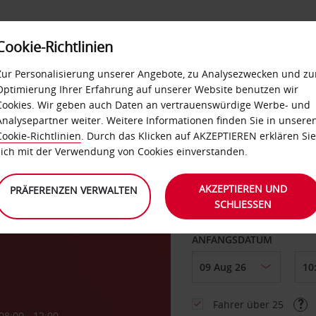
Cookie-Richtlinien
LOYALTY
SELF-SERVICES
EXTRAS
BUSINES
Zur Personalisierung unserer Angebote, zu Analysezwecken und zu
Optimierung Ihrer Erfahrung auf unserer Website benutzen wir
Cookies. Wir geben auch Daten an vertrauenswürdige Werbe- und
g
Analysepartner weiter. Weitere Informationen finden Sie in unsere
Cookie-Richtlinien
. Durch das Klicken auf AKZEPTIEREN erklären Sie
ABHOLEN VON
sich mit der Verwendung von Cookies einverstanden.
l
AKZEPTIEREN UND
PRÄFERENZEN VERWALTEN
SCHLIESSEN
Eine andere Rückgab
ANFANGSDATUM
Fahrer über 25
08:00 - 12:00