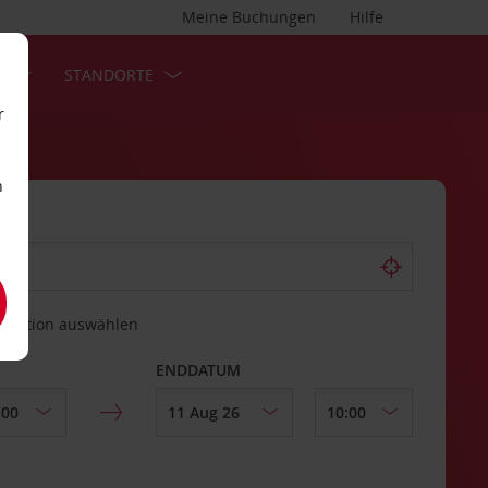
Meine Buchungen
Hilfe
S
STANDORTE
r
n
estation auswählen
ENDDATUM