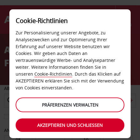
Cookie-Richtlinien
Menü
Zur Personalisierung unserer Angebote, zu
Welcome
Analysezwecken und zur Optimierung Ihrer
to
Autovermietung Cuiabá
Erfahrung auf unserer Website benutzen wir
Avis
Cookies. Wir geben auch Daten an
Flughafen
vertrauenswürdige Werbe- und Analysepartner
weiter. Weitere Informationen finden Sie in
unseren
Cookie-Richtlinien
. Durch das Klicken auf
AKZEPTIEREN erklären Sie sich mit der Verwendung
von Cookies einverstanden.
ABHOLEN VON
PRÄFERENZEN VERWALTEN
Eine andere Rückgabestation auswählen
AKZEPTIEREN UND SCHLIESSEN
ANFANGSDATUM
ENDDATUM