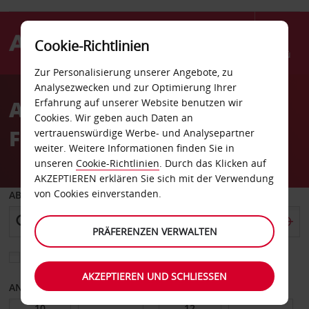
Cookie-Richtlinien
Menü
Zur Personalisierung unserer Angebote, zu
Welcome
Analysezwecken und zur Optimierung Ihrer
to
Autovermietung Lde
Erfahrung auf unserer Website benutzen wir
Avis
Cookies. Wir geben auch Daten an
Freitas
vertrauenswürdige Werbe- und Analysepartner
weiter. Weitere Informationen finden Sie in
unseren
Cookie-Richtlinien
. Durch das Klicken auf
AKZEPTIEREN erklären Sie sich mit der Verwendung
von Cookies einverstanden.
ABHOLEN VON
PRÄFERENZEN VERWALTEN
Eine andere Rückgabestation auswählen
AKZEPTIEREN UND SCHLIESSEN
ANFANGSDATUM
ENDDATUM