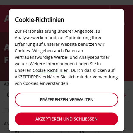
Cookie-Richtlinien
Menü
Zur Personalisierung unserer Angebote, zu
Welcome
Analysezwecken und zur Optimierung Ihrer
to
Autovermietung
Erfahrung auf unserer Website benutzen wir
Avis
Cookies. Wir geben auch Daten an
Florianopolis
vertrauenswürdige Werbe- und Analysepartner
weiter. Weitere Informationen finden Sie in
unseren
Cookie-Richtlinien
. Durch das Klicken auf
AKZEPTIEREN erklären Sie sich mit der Verwendung
von Cookies einverstanden.
ABHOLEN VON
PRÄFERENZEN VERWALTEN
Eine andere Rückgabestation auswählen
AKZEPTIEREN UND SCHLIESSEN
ANFANGSDATUM
ENDDATUM