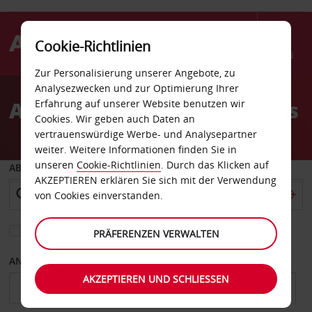
Cookie-Richtlinien
Menü
Zur Personalisierung unserer Angebote, zu
Welcome
Analysezwecken und zur Optimierung Ihrer
to
Autovermietung Campinas
Erfahrung auf unserer Website benutzen wir
Avis
Cookies. Wir geben auch Daten an
vertrauenswürdige Werbe- und Analysepartner
weiter. Weitere Informationen finden Sie in
unseren
Cookie-Richtlinien
. Durch das Klicken auf
ABHOLEN VON
AKZEPTIEREN erklären Sie sich mit der Verwendung
von Cookies einverstanden.
Eine andere Rückgabestation auswählen
PRÄFERENZEN VERWALTEN
ANFANGSDATUM
ENDDATUM
AKZEPTIEREN UND SCHLIESSEN