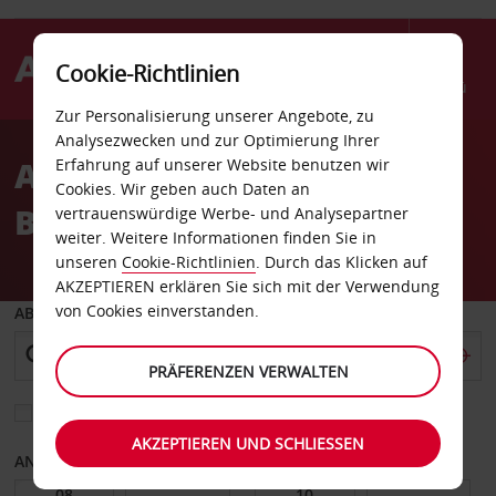
Cookie-Richtlinien
Menü
Zur Personalisierung unserer Angebote, zu
Welcome
Analysezwecken und zur Optimierung Ihrer
to
Autovermietung Cabo
Erfahrung auf unserer Website benutzen wir
Avis
Cookies. Wir geben auch Daten an
Branco
vertrauenswürdige Werbe- und Analysepartner
weiter. Weitere Informationen finden Sie in
unseren
Cookie-Richtlinien
. Durch das Klicken auf
AKZEPTIEREN erklären Sie sich mit der Verwendung
von Cookies einverstanden.
ABHOLEN VON
PRÄFERENZEN VERWALTEN
Eine andere Rückgabestation auswählen
AKZEPTIEREN UND SCHLIESSEN
ANFANGSDATUM
ENDDATUM