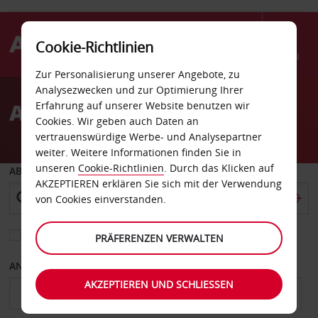
Cookie-Richtlinien
Menü
Zur Personalisierung unserer Angebote, zu
Welcome
Analysezwecken und zur Optimierung Ihrer
to
Autovermietung Charkiw
Erfahrung auf unserer Website benutzen wir
Avis
Cookies. Wir geben auch Daten an
vertrauenswürdige Werbe- und Analysepartner
weiter. Weitere Informationen finden Sie in
unseren
Cookie-Richtlinien
. Durch das Klicken auf
ABHOLEN VON
AKZEPTIEREN erklären Sie sich mit der Verwendung
von Cookies einverstanden.
Eine andere Rückgabestation auswählen
PRÄFERENZEN VERWALTEN
ANFANGSDATUM
ENDDATUM
AKZEPTIEREN UND SCHLIESSEN