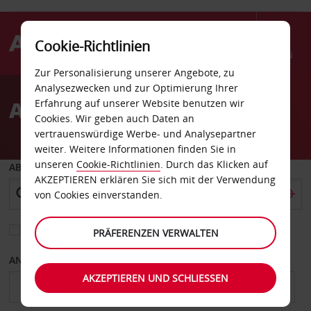
Cookie-Richtlinien
Menü
Zur Personalisierung unserer Angebote, zu
Welcome
Analysezwecken und zur Optimierung Ihrer
to
Autovermietung Vigo
Erfahrung auf unserer Website benutzen wir
Avis
Cookies. Wir geben auch Daten an
vertrauenswürdige Werbe- und Analysepartner
weiter. Weitere Informationen finden Sie in
unseren
Cookie-Richtlinien
. Durch das Klicken auf
ABHOLEN VON
AKZEPTIEREN erklären Sie sich mit der Verwendung
von Cookies einverstanden.
Eine andere Rückgabestation auswählen
PRÄFERENZEN VERWALTEN
ANFANGSDATUM
ENDDATUM
AKZEPTIEREN UND SCHLIESSEN