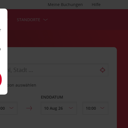
Meine Buchungen
Hilfe
S
STANDORTE
r
n
estation auswählen
ENDDATUM