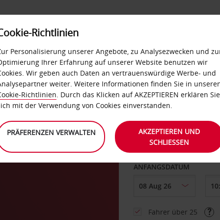
Cookie-Richtlinien
LOYALTY
SELF-SERVICES
EXTRAS
BUSINES
Zur Personalisierung unserer Angebote, zu Analysezwecken und zu
Optimierung Ihrer Erfahrung auf unserer Website benutzen wir
Cookies. Wir geben auch Daten an vertrauenswürdige Werbe- und
g
Analysepartner weiter. Weitere Informationen finden Sie in unsere
Cookie-Richtlinien
. Durch das Klicken auf AKZEPTIEREN erklären Sie
ABHOLEN VON
sich mit der Verwendung von Cookies einverstanden.
AKZEPTIEREN UND
PRÄFERENZEN VERWALTEN
SCHLIESSEN
Eine andere Rückgab
ANFANGSDATUM
Fahrer über 25