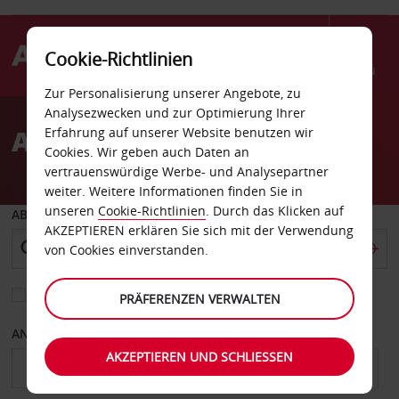
Cookie-Richtlinien
Menü
Zur Personalisierung unserer Angebote, zu
Welcome
Analysezwecken und zur Optimierung Ihrer
to
Autovermietung Sevilla
Erfahrung auf unserer Website benutzen wir
Avis
Cookies. Wir geben auch Daten an
vertrauenswürdige Werbe- und Analysepartner
weiter. Weitere Informationen finden Sie in
unseren
Cookie-Richtlinien
. Durch das Klicken auf
ABHOLEN VON
AKZEPTIEREN erklären Sie sich mit der Verwendung
von Cookies einverstanden.
Eine andere Rückgabestation auswählen
PRÄFERENZEN VERWALTEN
ANFANGSDATUM
ENDDATUM
AKZEPTIEREN UND SCHLIESSEN