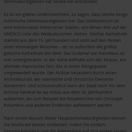
Sehenswürdigkeiten hat Sevilla viel anzubieten.
Es ist ein glattes Understatement, zu sagen, dass Sevilla einige
historische Sehenswürdigkeiten hat. Das Stadtzentrum ist
eine Kombination historischer Stätten, von denen drei auf der
UNESCO-Liste des Weltkulturerbes stehen. Sevillas Kathedrale
stammt aus dem 15. Jahrhundert und steht auf den Resten
einer ehemaligen Moschee – sie ist außerdem die größte
gotische Kathedrale der Welt. Das Grabmal von Kolumbus ist
hier untergebracht. In der Nähe befindet sich der Alcázar, ein
ehemals maurisches Fort, das in einen Königspalast
umgewandelt wurde. Der Alcázar bezaubert durch einen
Architekturstil, der islamische und christliche Elemente
kombiniert. Und schlussendlich kann die Stadt noch mit dem
Archivo General de las Indias aus dem 16. Jahrhundert
aufwarten, wo zum Beispiel die Reiseberichte von Christoph
Kolumbus und anderen Entdecker aufbewahrt werden.
Nach einem Besuch dieser Hauptsehenswürdigkeiten können
Sie Sevilla am besten entdecken, indem Sie einfach
herumschlendern und die Atmosphäre auf sich wirken lassen.