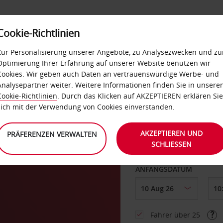
Cookie-Richtlinien
LOYALTY
SELF-SERVICES
EXTRAS
BUSINES
Zur Personalisierung unserer Angebote, zu Analysezwecken und zu
Optimierung Ihrer Erfahrung auf unserer Website benutzen wir
Cookies. Wir geben auch Daten an vertrauenswürdige Werbe- und
g
Analysepartner weiter. Weitere Informationen finden Sie in unsere
Cookie-Richtlinien
. Durch das Klicken auf AKZEPTIEREN erklären Sie
ABHOLEN VON
sich mit der Verwendung von Cookies einverstanden.
AKZEPTIEREN UND
PRÄFERENZEN VERWALTEN
SCHLIESSEN
Eine andere Rückgab
ANFANGSDATUM
Fahrer über 25