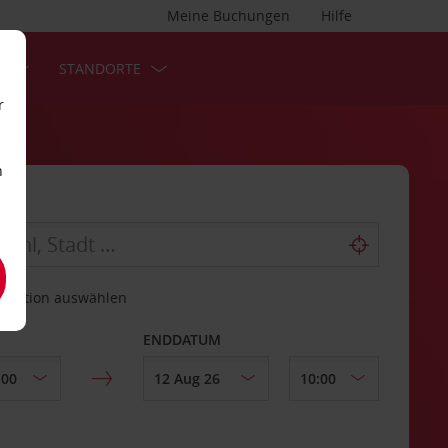
Meine Buchungen
Hilfe
S
STANDORTE
r
n
estation auswählen
ENDDATUM