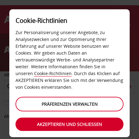
Cookie-Richtlinien
Menü
Zur Personalisierung unserer Angebote, zu
Welcome
Analysezwecken und zur Optimierung Ihrer
to
Autovermietung Marbella
Erfahrung auf unserer Website benutzen wir
Avis
Cookies. Wir geben auch Daten an
vertrauenswürdige Werbe- und Analysepartner
weiter. Weitere Informationen finden Sie in
unseren
Cookie-Richtlinien
. Durch das Klicken auf
ABHOLEN VON
AKZEPTIEREN erklären Sie sich mit der Verwendung
von Cookies einverstanden.
Eine andere Rückgabestation auswählen
PRÄFERENZEN VERWALTEN
ANFANGSDATUM
ENDDATUM
AKZEPTIEREN UND SCHLIESSEN