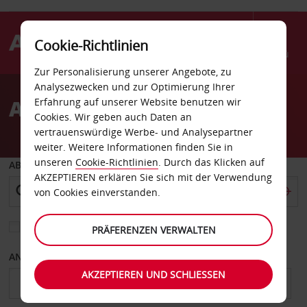
Cookie-Richtlinien
Menü
Zur Personalisierung unserer Angebote, zu
Welcome
Analysezwecken und zur Optimierung Ihrer
to
Autovermietung Elche
Erfahrung auf unserer Website benutzen wir
Avis
Cookies. Wir geben auch Daten an
vertrauenswürdige Werbe- und Analysepartner
weiter. Weitere Informationen finden Sie in
unseren
Cookie-Richtlinien
. Durch das Klicken auf
ABHOLEN VON
AKZEPTIEREN erklären Sie sich mit der Verwendung
von Cookies einverstanden.
Eine andere Rückgabestation auswählen
PRÄFERENZEN VERWALTEN
ANFANGSDATUM
ENDDATUM
AKZEPTIEREN UND SCHLIESSEN