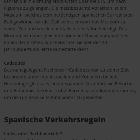
Fahren Sie in Richtung Nord-Osten über die E15, um nach
Figueres zu gelangen. Die meistbesuchte Attraktion ist ein
Museum, welches dem berüchtigten spanischen Surrealisten
Dalí gewidmet wurde. Dalí selbst entwarf das Museum zu
seiner Zeit und wurde ebenfalls in der Nähe beerdigt. Das
Museum ist daher gleichermaßen ein Mausoleum, welches
einem der größten künstlerischen Geister des 20.
Jahrhunderts als letzte Ruhestätte dient.
Cadaqués
Das nahegelegene Fischerdorf Cadaqués war zu seiner Zeit
besonders unter Intellektuellen und Künstlern beliebt.
Heutzutage gilt es als ein entspannter Strandort, wo Besucher
und Einheimische dem Trubel Barcelonas entkommen können,
um die ruhigere Seite Kataloniens zu genießen.
Spanische Verkehrsregeln
Links- oder Rechtsverkehr?