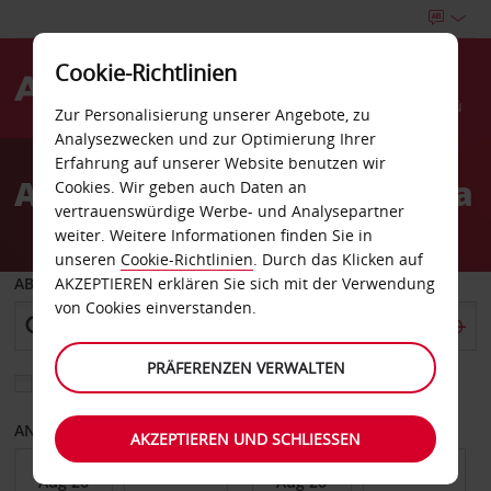
Cookie-Richtlinien
Menü
Zur Personalisierung unserer Angebote, zu
Analysezwecken und zur Optimierung Ihrer
Welcome
Erfahrung auf unserer Website benutzen wir
to
Autovermietung Barcelona
Cookies. Wir geben auch Daten an
Avis
vertrauenswürdige Werbe- und Analysepartner
weiter. Weitere Informationen finden Sie in
unseren
Cookie-Richtlinien
. Durch das Klicken auf
ABHOLEN VON
AKZEPTIEREN erklären Sie sich mit der Verwendung
von Cookies einverstanden.
PRÄFERENZEN VERWALTEN
Eine andere Rückgabestation auswählen
ANFANGSDATUM
ENDDATUM
AKZEPTIEREN UND SCHLIESSEN