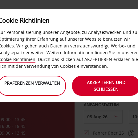
Cookie-Richtlinien
LOYALTY
SELF-SERVICES
EXTRAS
BUSINES
Zur Personalisierung unserer Angebote, zu Analysezwecken und zu
Optimierung Ihrer Erfahrung auf unserer Website benutzen wir
Cookies. Wir geben auch Daten an vertrauenswürdige Werbe- und
g
Analysepartner weiter. Weitere Informationen finden Sie in unsere
Cookie-Richtlinien
. Durch das Klicken auf AKZEPTIEREN erklären Sie
ABHOLEN VON
sich mit der Verwendung von Cookies einverstanden.
fen
AKZEPTIEREN UND
PRÄFERENZEN VERWALTEN
SCHLIESSEN
Eine andere Rückgab
ANFANGSDATUM
09:00 - 13:45
16:00 - 18:45
09:00 - 13:45
Fahrer über 25