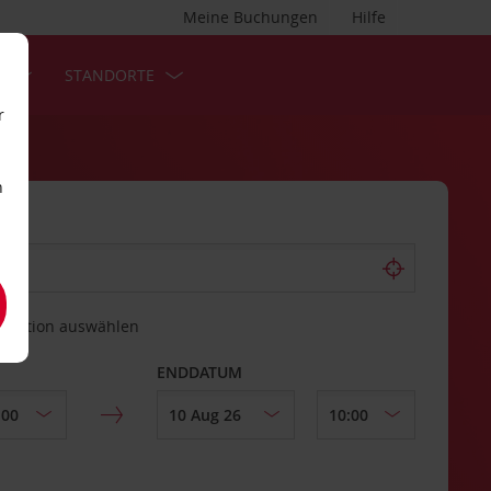
Meine Buchungen
Hilfe
S
STANDORTE
r
n
estation auswählen
ENDDATUM