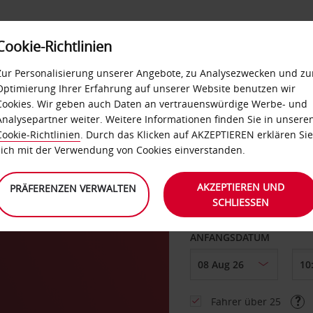
Cookie-Richtlinien
LOYALTY
SELF-SERVICES
EXTRAS
BUSINES
Zur Personalisierung unserer Angebote, zu Analysezwecken und zu
Optimierung Ihrer Erfahrung auf unserer Website benutzen wir
Cookies. Wir geben auch Daten an vertrauenswürdige Werbe- und
g
Analysepartner weiter. Weitere Informationen finden Sie in unsere
Cookie-Richtlinien
. Durch das Klicken auf AKZEPTIEREN erklären Sie
ABHOLEN VON
sich mit der Verwendung von Cookies einverstanden.
AKZEPTIEREN UND
PRÄFERENZEN VERWALTEN
SCHLIESSEN
Eine andere Rückgab
ANFANGSDATUM
Fahrer über 25