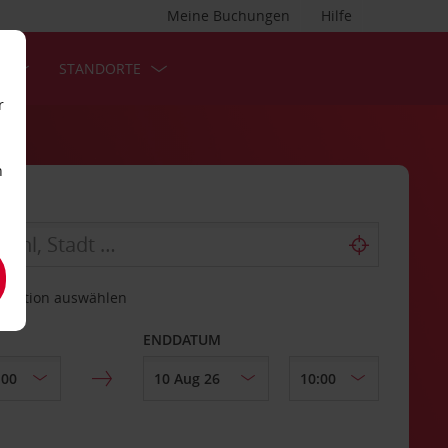
Meine Buchungen
Hilfe
S
STANDORTE
r
n
estation auswählen
ENDDATUM