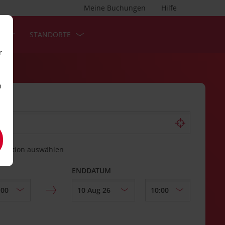
Meine Buchungen
Hilfe
S
STANDORTE
r
n
estation auswählen
ENDDATUM