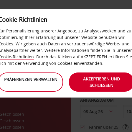
Cookie-Richtlinien
LOYALTY
SELF-SERVICES
EXTRAS
BUSINES
Zur Personalisierung unserer Angebote, zu Analysezwecken und zu
Optimierung Ihrer Erfahrung auf unserer Website benutzen wir
Cookies. Wir geben auch Daten an vertrauenswürdige Werbe- und
g
Analysepartner weiter. Weitere Informationen finden Sie in unsere
Cookie-Richtlinien
. Durch das Klicken auf AKZEPTIEREN erklären Sie
ABHOLEN VON
sich mit der Verwendung von Cookies einverstanden.
AKZEPTIEREN UND
PRÄFERENZEN VERWALTEN
SCHLIESSEN
Eine andere Rückgab
ANFANGSDATUM
Geschlossen
Geschlossen
Geschlossen
Fahrer über 25