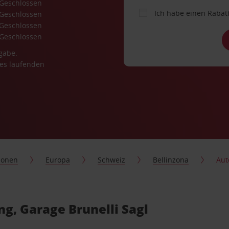
Geschlossen
Ich habe einen Rabat
Geschlossen
Geschlossen
Geschlossen
gabe.
es laufenden
ionen
Europa
Schweiz
Bellinzona
Aut
g, Garage Brunelli Sagl