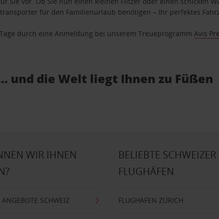
ür Sie vor. Ob Sie nun einen kleinen Flitzer oder einen schicken Wa
ransporter für den Familienurlaub benötigen – Ihr perfektes Fahrz
se Tage durch eine Anmeldung bei unserem Treueprogramm
Avis Pr
… und die Welt liegt Ihnen zu Füßen
NNEN WIR IHNEN
BELIEBTE SCHWEIZER
N?
FLUGHÄFEN
 ANGEBOTE SCHWEIZ
FLUGHAFEN ZÜRICH