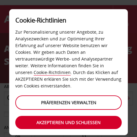
Cookie-Richtlinien
Menü
Zur Personalisierung unserer Angebote, zu
Welcome
Analysezwecken und zur Optimierung Ihrer
to
Autovermietung Jönköping
Erfahrung auf unserer Website benutzen wir
Avis
Cookies. Wir geben auch Daten an
Stadt
vertrauenswürdige Werbe- und Analysepartner
weiter. Weitere Informationen finden Sie in
unseren
Cookie-Richtlinien
. Durch das Klicken auf
AKZEPTIEREN erklären Sie sich mit der Verwendung
von Cookies einverstanden.
ABHOLEN VON
PRÄFERENZEN VERWALTEN
Eine andere Rückgabestation auswählen
AKZEPTIEREN UND SCHLIESSEN
ANFANGSDATUM
ENDDATUM