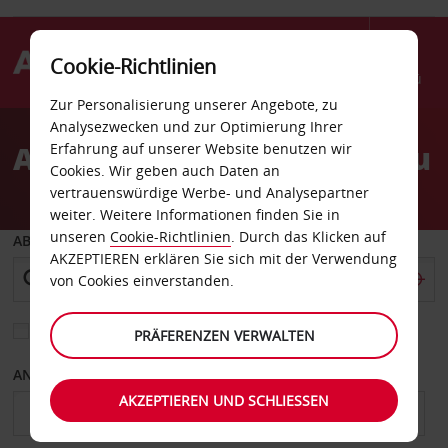
Cookie-Richtlinien
Menü
Zur Personalisierung unserer Angebote, zu
Welcome
Analysezwecken und zur Optimierung Ihrer
to
Autovermietung Warschau
Erfahrung auf unserer Website benutzen wir
Avis
Cookies. Wir geben auch Daten an
vertrauenswürdige Werbe- und Analysepartner
weiter. Weitere Informationen finden Sie in
unseren
Cookie-Richtlinien
. Durch das Klicken auf
ABHOLEN VON
AKZEPTIEREN erklären Sie sich mit der Verwendung
von Cookies einverstanden.
Eine andere Rückgabestation auswählen
PRÄFERENZEN VERWALTEN
ANFANGSDATUM
ENDDATUM
AKZEPTIEREN UND SCHLIESSEN