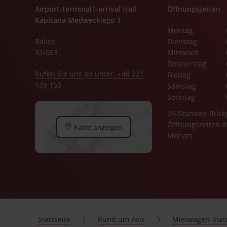
Airport-terminal1-arrival Hall
Öffnungszeiten
Kapitana Medweckiego 1
Montag
Balice
Dienstag
32-083
Mittwoch
Donnerstag
Rufen Sie uns an unter: +48 221
Freitag
139 153
Samstag
Sonntag
24-Stunden-Rück
Öffnungszeiten d
Karte anzeigen
Monats.
Startseite
Rund um Avis
Mietwagen-Stat