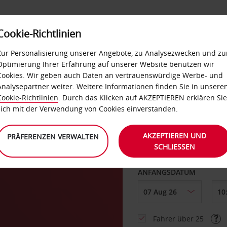
Cookie-Richtlinien
LOYALTY
SELF-SERVICES
EXTRAS
BUSINES
Zur Personalisierung unserer Angebote, zu Analysezwecken und zu
Optimierung Ihrer Erfahrung auf unserer Website benutzen wir
Cookies. Wir geben auch Daten an vertrauenswürdige Werbe- und
g
Analysepartner weiter. Weitere Informationen finden Sie in unsere
Cookie-Richtlinien
. Durch das Klicken auf AKZEPTIEREN erklären Sie
ABHOLEN VON
sich mit der Verwendung von Cookies einverstanden.
AKZEPTIEREN UND
PRÄFERENZEN VERWALTEN
SCHLIESSEN
Eine andere Rückgab
ANFANGSDATUM
Fahrer über 25