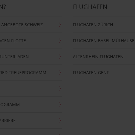
N?
FLUGHÄFEN
 ANGEBOTE SCHWEIZ
FLUGHAFEN ZÜRICH
AGEN FLOTTE
FLUGHAFEN BASEL-MÜLHAUS
ERUNTERLADEN
ALTENRHEIN FLUGHAFEN
ERRED TREUEPROGRAMM
FLUGHAFEN GENF
PROGRAMM
ARRIERE