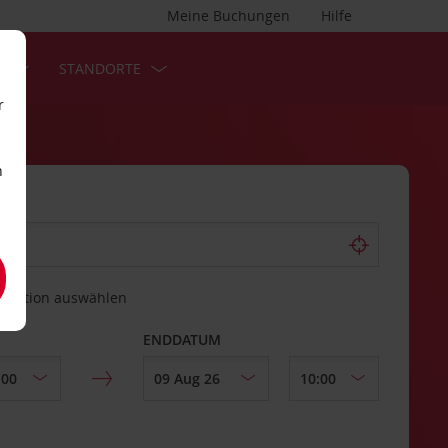
Meine Buchungen
Hilfe
S
STANDORTE
r
n
estation auswählen
ENDDATUM