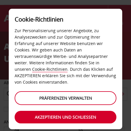
Cookie-Richtlinien
Menü
Zur Personalisierung unserer Angebote, zu
Welcome
Analysezwecken und zur Optimierung Ihrer
to
Autovermietung
Erfahrung auf unserer Website benutzen wir
Avis
Cookies. Wir geben auch Daten an
Ulsteinvik Stadt
vertrauenswürdige Werbe- und Analysepartner
weiter. Weitere Informationen finden Sie in
unseren
Cookie-Richtlinien
. Durch das Klicken auf
AKZEPTIEREN erklären Sie sich mit der Verwendung
von Cookies einverstanden.
ABHOLEN VON
PRÄFERENZEN VERWALTEN
Eine andere Rückgabestation auswählen
AKZEPTIEREN UND SCHLIESSEN
ANFANGSDATUM
ENDDATUM