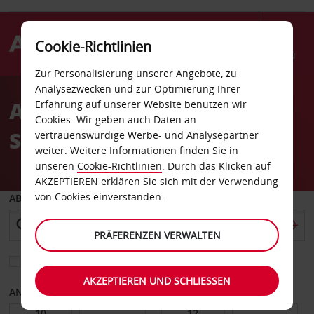
Cookie-Richtlinien
Menü
Zur Personalisierung unserer Angebote, zu
Welcome
Analysezwecken und zur Optimierung Ihrer
to
Autovermietung Røldal
Erfahrung auf unserer Website benutzen wir
Avis
Cookies. Wir geben auch Daten an
Stadt
vertrauenswürdige Werbe- und Analysepartner
weiter. Weitere Informationen finden Sie in
unseren
Cookie-Richtlinien
. Durch das Klicken auf
AKZEPTIEREN erklären Sie sich mit der Verwendung
von Cookies einverstanden.
ABHOLEN VON
PRÄFERENZEN VERWALTEN
Eine andere Rückgabestation auswählen
AKZEPTIEREN UND SCHLIESSEN
ANFANGSDATUM
ENDDATUM