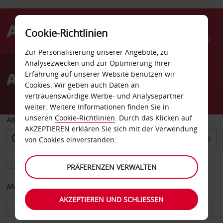
Cookie-Richtlinien
Menü
Zur Personalisierung unserer Angebote, zu
Welcome
Analysezwecken und zur Optimierung Ihrer
to
Autovermietung Elverum
Erfahrung auf unserer Website benutzen wir
Avis
Cookies. Wir geben auch Daten an
vertrauenswürdige Werbe- und Analysepartner
weiter. Weitere Informationen finden Sie in
unseren
Cookie-Richtlinien
. Durch das Klicken auf
ABHOLEN VON
AKZEPTIEREN erklären Sie sich mit der Verwendung
von Cookies einverstanden.
Eine andere Rückgabestation auswählen
PRÄFERENZEN VERWALTEN
ANFANGSDATUM
ENDDATUM
AKZEPTIEREN UND SCHLIESSEN