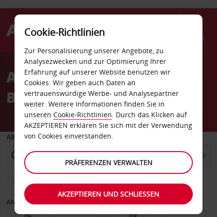
Cookie-Richtlinien
Menü
Zur Personalisierung unserer Angebote, zu
Welcome
Analysezwecken und zur Optimierung Ihrer
to
Autovermietung
Erfahrung auf unserer Website benutzen wir
Avis
Cookies. Wir geben auch Daten an
Bronnoysund
vertrauenswürdige Werbe- und Analysepartner
weiter. Weitere Informationen finden Sie in
unseren
Cookie-Richtlinien
. Durch das Klicken auf
AKZEPTIEREN erklären Sie sich mit der Verwendung
von Cookies einverstanden.
ABHOLEN VON
PRÄFERENZEN VERWALTEN
Eine andere Rückgabestation auswählen
AKZEPTIEREN UND SCHLIESSEN
ANFANGSDATUM
ENDDATUM