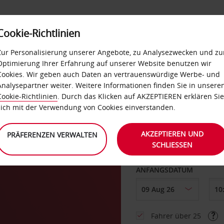
Cookie-Richtlinien
LOYALTY
SELF-SERVICES
EXTRAS
BUSINES
Zur Personalisierung unserer Angebote, zu Analysezwecken und zu
Optimierung Ihrer Erfahrung auf unserer Website benutzen wir
Cookies. Wir geben auch Daten an vertrauenswürdige Werbe- und
g
Analysepartner weiter. Weitere Informationen finden Sie in unsere
Cookie-Richtlinien
. Durch das Klicken auf AKZEPTIEREN erklären Sie
ABHOLEN VON
sich mit der Verwendung von Cookies einverstanden.
AKZEPTIEREN UND
PRÄFERENZEN VERWALTEN
SCHLIESSEN
Eine andere Rückgab
ANFANGSDATUM
Fahrer über 25