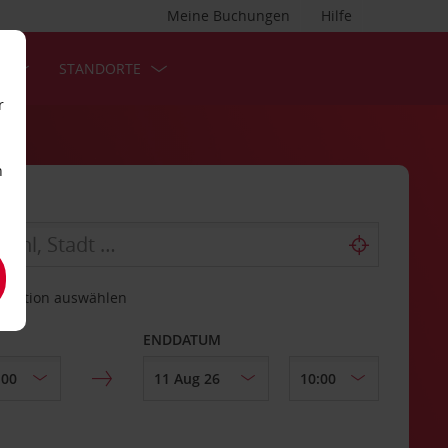
Meine Buchungen
Hilfe
S
STANDORTE
r
n
estation auswählen
ENDDATUM