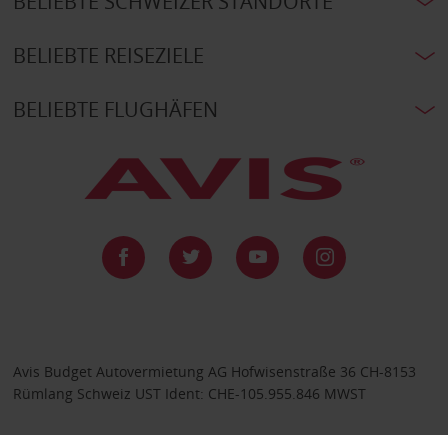
BELIEBTE SCHWEIZER STANDORTE
BELIEBTE REISEZIELE
BELIEBTE FLUGHÄFEN
Avis Budget Autovermietung AG Hofwisenstraße 36 CH-8153
Rümlang Schweiz UST Ident: CHE-105.955.846 MWST