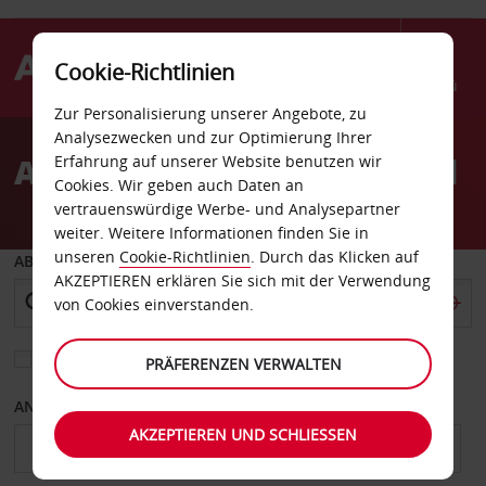
Cookie-Richtlinien
Menü
Zur Personalisierung unserer Angebote, zu
Welcome
Analysezwecken und zur Optimierung Ihrer
to
Autovermietung Aalesund
Erfahrung auf unserer Website benutzen wir
Avis
Cookies. Wir geben auch Daten an
vertrauenswürdige Werbe- und Analysepartner
weiter. Weitere Informationen finden Sie in
unseren
Cookie-Richtlinien
. Durch das Klicken auf
ABHOLEN VON
AKZEPTIEREN erklären Sie sich mit der Verwendung
von Cookies einverstanden.
Eine andere Rückgabestation auswählen
PRÄFERENZEN VERWALTEN
ANFANGSDATUM
ENDDATUM
AKZEPTIEREN UND SCHLIESSEN