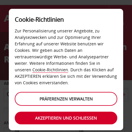
Cookie-Richtlinien
Menü
Zur Personalisierung unserer Angebote, zu
Welcome
Analysezwecken und zur Optimierung Ihrer
to
Autovermietung Flughafen
Erfahrung auf unserer Website benutzen wir
Avis
Cookies. Wir geben auch Daten an
Rom-Fiumicino
vertrauenswürdige Werbe- und Analysepartner
weiter. Weitere Informationen finden Sie in
unseren
Cookie-Richtlinien
. Durch das Klicken auf
AKZEPTIEREN erklären Sie sich mit der Verwendung
von Cookies einverstanden.
ABHOLEN VON
PRÄFERENZEN VERWALTEN
Eine andere Rückgabestation auswählen
AKZEPTIEREN UND SCHLIESSEN
ANFANGSDATUM
ENDDATUM