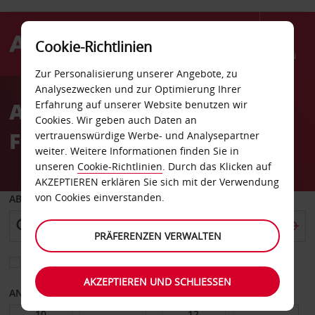
Cookie-Richtlinien
Menü
Zur Personalisierung unserer Angebote, zu
Welcome
Analysezwecken und zur Optimierung Ihrer
to
Autovermietung Keflavík
Erfahrung auf unserer Website benutzen wir
Avis
Cookies. Wir geben auch Daten an
Flughafen
vertrauenswürdige Werbe- und Analysepartner
weiter. Weitere Informationen finden Sie in
unseren
Cookie-Richtlinien
. Durch das Klicken auf
AKZEPTIEREN erklären Sie sich mit der Verwendung
von Cookies einverstanden.
ABHOLEN VON
PRÄFERENZEN VERWALTEN
Eine andere Rückgabestation auswählen
AKZEPTIEREN UND SCHLIESSEN
ANFANGSDATUM
ENDDATUM