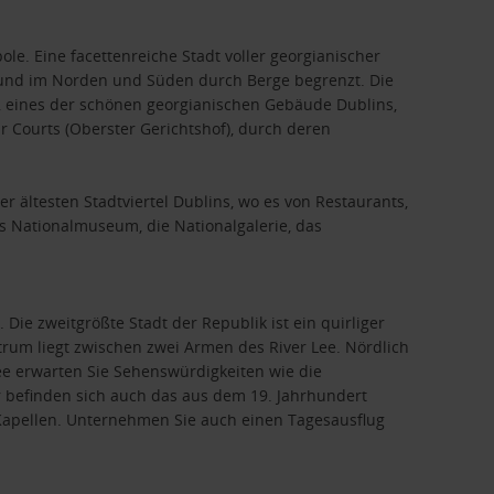
le. Eine facettenreiche Stadt voller georgianischer
nt und im Norden und Süden durch Berge begrenzt. Die
), eines der schönen georgianischen Gebäude Dublins,
ur Courts (Oberster Gerichtshof), durch deren
r ältesten Stadtviertel Dublins, wo es von Restaurants,
s Nationalmuseum, die Nationalgalerie, das
Die zweitgrößte Stadt der Republik ist ein quirliger
trum liegt zwischen zwei Armen des River Lee. Nördlich
Lee erwarten Sie Sehenswürdigkeiten wie die
 befinden sich auch das aus dem 19. Jahrhundert
d Kapellen. Unternehmen Sie auch einen Tagesausflug