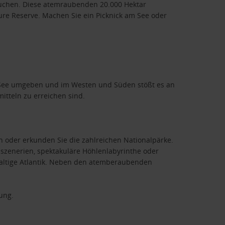
suchen. Diese atemraubenden 20.000 Hektar
re Reserve. Machen Sie ein Picknick am See oder
hen See umgeben und im Westen und Süden stößt es an
mitteln zu erreichen sind.
n oder erkunden Sie die zahlreichen Nationalpärke.
szenerien, spektakuläre Höhlenlabyrinthe oder
waltige Atlantik. Neben den atemberaubenden
ung.