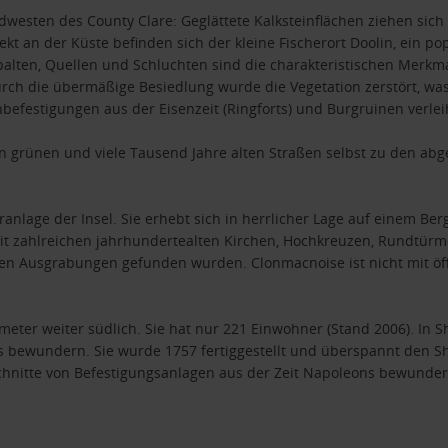
rdwesten des County Clare: Geglättete Kalksteinflächen ziehen sich
kt an der Küste befinden sich der kleine Fischerort Doolin, ein 
alten, Quellen und Schluchten sind die charakteristischen Merkmal
ch die übermäßige Besiedlung wurde die Vegetation zerstört, was 
efestigungen aus der Eisenzeit (Ringforts) und Burgruinen verle
n grünen und viele Tausend Jahre alten Straßen selbst zu den abg
eranlage der Insel. Sie erhebt sich in herrlicher Lage auf einem 
t zahlreichen jahrhundertealten Kirchen, Hochkreuzen, Rundtür
en Ausgrabungen gefunden wurden. Clonmacnoise ist nicht mit öff
ometer weiter südlich. Sie hat nur 221 Einwohner (Stand 2006). I
ds bewundern. Sie wurde 1757 fertiggestellt und überspannt den 
nitte von Befestigungsanlagen aus der Zeit Napoleons bewundern. 