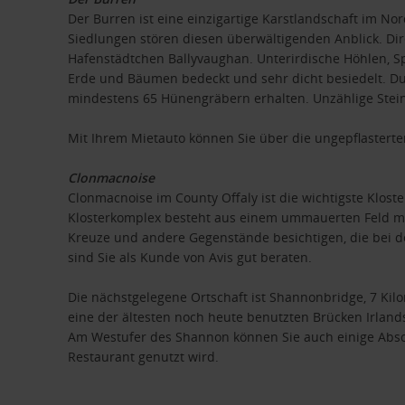
Der Burren ist eine einzigartige Karstlandschaft im No
Siedlungen stören diesen überwältigenden Anblick. Dire
Hafenstädtchen Ballyvaughan. Unterirdische Höhlen, Sp
Erde und Bäumen bedeckt und sehr dicht besiedelt. Dur
mindestens 65 Hünengräbern erhalten. Unzählige Steinb
Mit Ihrem Mietauto können Sie über die ungepflasterte
Clonmacnoise
Clonmacnoise im County Offaly ist die wichtigste Klost
Klosterkomplex besteht aus einem ummauerten Feld mi
Kreuze und andere Gegenstände besichtigen, die bei d
sind Sie als Kunde von Avis gut beraten.
Die nächstgelegene Ortschaft ist Shannonbridge, 7 Kil
eine der ältesten noch heute benutzten Brücken Irlan
Am Westufer des Shannon können Sie auch einige Absch
Restaurant genutzt wird.