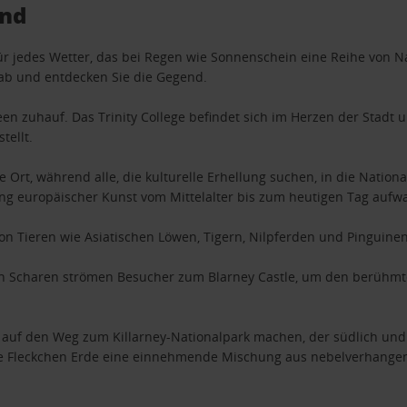
and
l für jedes Wetter, das bei Regen wie Sonnenschein eine Reihe von N
 ab und entdecken Sie die Gegend.
een zuhauf. Das Trinity College befindet sich im Herzen der Stadt 
tellt.
Ort, während alle, die kulturelle Erhellung suchen, in die National
g europäischer Kunst vom Mittelalter bis zum heutigen Tag aufwa
n Tieren wie Asiatischen Löwen, Tigern, Nilpferden und Pinguinen
e: In Scharen strömen Besucher zum Blarney Castle, um den berühm
auf den Weg zum Killarney-Nationalpark machen, der südlich und we
e Fleckchen Erde eine einnehmende Mischung aus nebelverhangene