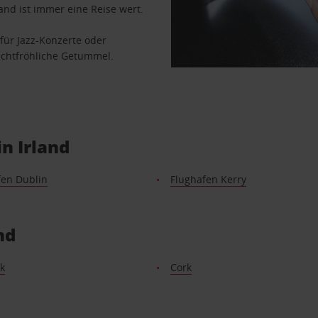
and ist immer eine Reise wert.
für Jazz-Konzerte oder
euchtfröhliche Getummel.
n Irland
fen Dublin
Flughafen Kerry
nd
k
Cork