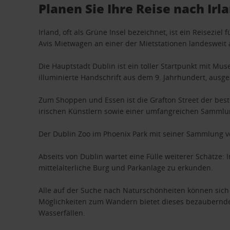
Planen Sie Ihre Reise nach Irl
Irland, oft als Grüne Insel bezeichnet, ist ein Reisezie
Avis Mietwagen an einer der Mietstationen landesweit
Die Hauptstadt Dublin ist ein toller Startpunkt mit Mus
illuminierte Handschrift aus dem 9. Jahrhundert, ausges
Zum Shoppen und Essen ist die Grafton Street der beste 
irischen Künstlern sowie einer umfangreichen Sammlun
Der Dublin Zoo im Phoenix Park mit seiner Sammlung vo
Abseits von Dublin wartet eine Fülle weiterer Schätz
mittelalterliche Burg und Parkanlage zu erkunden.
Alle auf der Suche nach Naturschönheiten können sich 
Möglichkeiten zum Wandern bietet dieses bezaubernd
Wasserfällen.