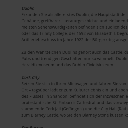
Dublin
Erkunden Sie als allererstes Dublin, die Hauptstadt de
Gebäude, greifbarer Literaturgeschichte und einladend
meisten Sehenswürdigkeiten befinden sich südlich des 
oder das Trinity College, der 1592 von Elisabeth I. beg
Artilleriebeschuss im Jahre 1922 der Bürgerkrieg ausg
Zu den Wahrzeichen Dublins gehört auch das Castle, das
Pubs und trendigen Geschäften nur so wimmelt. Dublin
Heraldikmuseum und das Dublin Civic Museum.
Cork City
Setzen Sie sich in Ihren Mietwagen und fahren Sie von 
Ort – tagsüber lädt er zum Kulturerlebnis ein und abe
des Flusses, in Shandon, befindet sich der inzwischen 
protestantische St. Finbarr's Cathedral und das vorw
stammende Cork Jail (Gefängnis) und die City Hall (Ra
zum Blarney Castle, wo Sie den Blarney Stone küssen kö
Der Burren