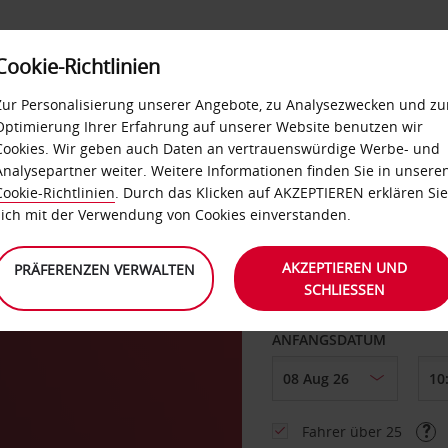
Cookie-Richtlinien
LOYALTY
SELF-SERVICES
EXTRAS
BUSINES
Zur Personalisierung unserer Angebote, zu Analysezwecken und zu
Optimierung Ihrer Erfahrung auf unserer Website benutzen wir
Cookies. Wir geben auch Daten an vertrauenswürdige Werbe- und
 in
Analysepartner weiter. Weitere Informationen finden Sie in unsere
Cookie-Richtlinien
. Durch das Klicken auf AKZEPTIEREN erklären Sie
ABHOLEN VON
sich mit der Verwendung von Cookies einverstanden.
AKZEPTIEREN UND
PRÄFERENZEN VERWALTEN
SCHLIESSEN
Eine andere Rückgab
ANFANGSDATUM
Fahrer über 25