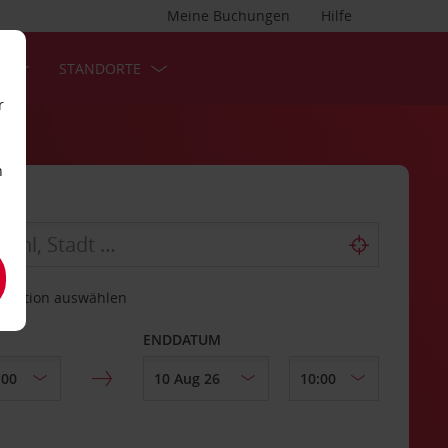
Meine Buchungen
Hilfe
S
STANDORTE
r
n
estation auswählen
ENDDATUM