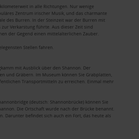
 kilometerweit in alle Richtungen. Nur wenige
populäres Zentrum irischer Musik, und das charmante
e des Burren. In der Steinzeit war der Burren mit
zur Verkarstung führte. Aus dieser Zeit sind
ihen der Gegend einen mittelalterlichen Zauber.
elegensten Stellen fahren.
Bergkamm mit Ausblick über den Shannon. Der
men und Gräbern. Im Museum können Sie Grabplatten,
entlichen Transportmitteln zu erreichen. Einmal mehr
n Shannonbridge (deutsch: Shannonbrücke) können Sie
Shannon. Die Ortschaft wurde nach der Brücke benannt.
Darunter befindet sich auch ein Fort, das heute als