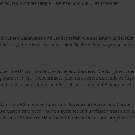
sollten, sind die Dingle-Halbinsel und die Cliffs of Moher.
und bunten Geschichte und Landschaften wie aus einem Bilderbuch
tze darauf, entdeckt zu werden. Holen Sie Ihren Mietwagen bei Avi
t über die N1 zum Malahide Castle and Gardens. Die Burg besitzt ei
englischen Familie Talbot erbaute, beeindruckende Gebäude verfü
ide mit seinen zahlreichen Bars, Restaurants und Boutiquen ist e
fähr eine 50-minütige Fahrt zum Powerscourt House and Gardens.
Die Gärten sind nach Themen gestaltet und umfassen italienisch 
ll – mit 121 Metern Höhe ist er Irlands höchster und auf jeden Fa