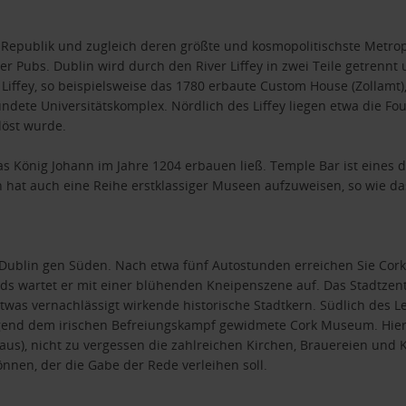
r Republik und zugleich deren größte und kosmopolitischste Metropo
er Pubs. Dublin wird durch den River Liffey in zwei Teile getren
Liffey, so beispielsweise das 1780 erbaute Custom House (Zollamt
ründete Universitätskomplex. Nördlich des Liffey liegen etwa die Fo
elöst wurde.
 König Johann im Jahre 1204 erbauen ließ. Temple Bar ist eines de
 hat auch eine Reihe erstklassiger Museen aufzuweisen, so wie da
Dublin gen Süden. Nach etwa fünf Autostunden erreichen Sie Cork. 
nds wartet er mit einer blühenden Kneipenszene auf. Das Stadtzen
etwas vernachlässigt wirkende historische Stadtkern. Südlich des 
iegend dem irischen Befreiungskampf gewidmete Cork Museum. Hier
thaus), nicht zu vergessen die zahlreichen Kirchen, Brauereien un
nnen, der die Gabe der Rede verleihen soll.