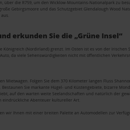
en, über die R759, um den Wicklow-Mountains-Nationalpark zu be
, große Gebirgsmoore und das Schutzgebiet Glendalough Wood Natu
 aus.
nd erkunden Sie die „Grüne Insel“
igte Königreich (Nordirland) grenzt. Im Osten ist es von der Irisc
 Auto, da viele Sehenswürdigkeiten nicht mit öffentlichen Verkehrs
hen Mietwagen. Folgen Sie dem 370 Kilometer langen Fluss Shanno
 Bestaunen Sie markante Hügel- und Küstengebiete, bizarre Mond
iebt, auf den warten weite Seelandschaften und natürlich der ge
 eindrückliche Abenteuer kultureller Art.
n wir Ihnen mit einer breiten Palette an Automodellen zur Verfüg