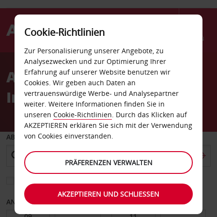
Cookie-Richtlinien
Menü
Zur Personalisierung unserer Angebote, zu
Welcome
Analysezwecken und zur Optimierung Ihrer
to
Autovermietung Iraklio
Erfahrung auf unserer Website benutzen wir
Avis
Cookies. Wir geben auch Daten an
Internationaler Flughafen
vertrauenswürdige Werbe- und Analysepartner
weiter. Weitere Informationen finden Sie in
unseren
Cookie-Richtlinien
. Durch das Klicken auf
AKZEPTIEREN erklären Sie sich mit der Verwendung
von Cookies einverstanden.
ABHOLEN VON
PRÄFERENZEN VERWALTEN
Eine andere Rückgabestation auswählen
AKZEPTIEREN UND SCHLIESSEN
ANFANGSDATUM
ENDDATUM