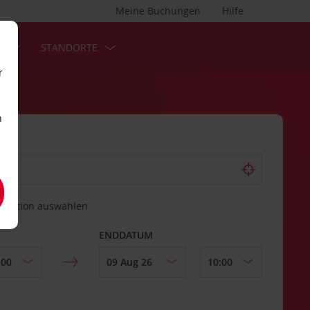
Meine Buchungen
Hilfe
S
STANDORTE
r
n
estation auswählen
ENDDATUM