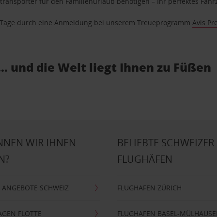
ransporter für den Familienurlaub benötigen – Ihr perfektes Fahrz
se Tage durch eine Anmeldung bei unserem Treueprogramm
Avis Pr
… und die Welt liegt Ihnen zu Füßen
NNEN WIR IHNEN
BELIEBTE SCHWEIZER
N?
FLUGHÄFEN
 ANGEBOTE SCHWEIZ
FLUGHAFEN ZÜRICH
AGEN FLOTTE
FLUGHAFEN BASEL-MÜLHAUS