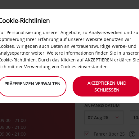
Cookie-Richtlinien
LOYALTY
SELF-SERVICES
EXTRAS
BUSINES
Zur Personalisierung unserer Angebote, zu Analysezwecken und zu
Optimierung Ihrer Erfahrung auf unserer Website benutzen wir
Cookies. Wir geben auch Daten an vertrauenswürdige Werbe- und
g
Analysepartner weiter. Weitere Informationen finden Sie in unsere
Cookie-Richtlinien
. Durch das Klicken auf AKZEPTIEREN erklären Sie
ABHOLEN VON
sich mit der Verwendung von Cookies einverstanden.
AKZEPTIEREN UND
PRÄFERENZEN VERWALTEN
SCHLIESSEN
Eine andere Rückgab
ANFANGSDATUM
09:00 - 21:00
09:00 - 21:00
09:00 - 21:00
Fahrer über 25