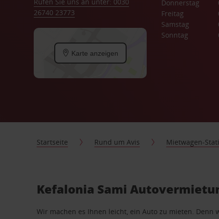
Rufen Sie uns an unter: 0030
Donnerstag
26740 23773
Freitag
Samstag
Sonntag
Karte anzeigen
Startseite
Rund um Avis
Mietwagen-Stat
Kefalonia Sami Autovermietun
Wir machen es Ihnen leicht, ein Auto zu mieten. Denn 