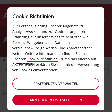
Cookie-Richtlinien
Menü
Zur Personalisierung unserer Angebote, zu
Welcome
Analysezwecken und zur Optimierung Ihrer
to
Autovermietung Valence
Erfahrung auf unserer Website benutzen wir
Avis
Cookies. Wir geben auch Daten an
vertrauenswürdige Werbe- und Analysepartner
weiter. Weitere Informationen finden Sie in
unseren
Cookie-Richtlinien
. Durch das Klicken auf
ABHOLEN VON
AKZEPTIEREN erklären Sie sich mit der Verwendung
von Cookies einverstanden.
Eine andere Rückgabestation auswählen
PRÄFERENZEN VERWALTEN
ANFANGSDATUM
ENDDATUM
AKZEPTIEREN UND SCHLIESSEN