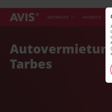
MIETWAGEN
ANGEBOTE
Welcome
to
Avis
Autovermietun
Tarbes