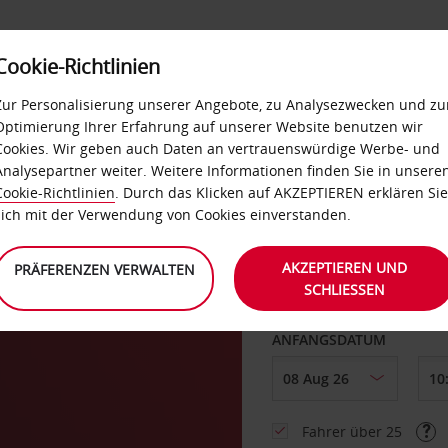
Cookie-Richtlinien
LOYALTY
SELF-SERVICES
EXTRAS
BUSINES
Zur Personalisierung unserer Angebote, zu Analysezwecken und zu
Optimierung Ihrer Erfahrung auf unserer Website benutzen wir
Cookies. Wir geben auch Daten an vertrauenswürdige Werbe- und
g
Analysepartner weiter. Weitere Informationen finden Sie in unsere
Cookie-Richtlinien
. Durch das Klicken auf AKZEPTIEREN erklären Sie
ABHOLEN VON
sich mit der Verwendung von Cookies einverstanden.
AKZEPTIEREN UND
PRÄFERENZEN VERWALTEN
SCHLIESSEN
Eine andere Rückgab
ANFANGSDATUM
Fahrer über 25