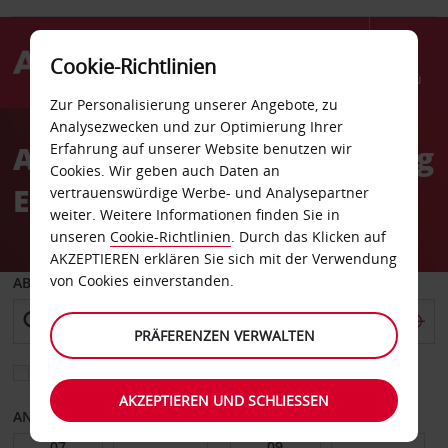
Cookie-Richtlinien
Menü
Zur Personalisierung unserer Angebote, zu
Welcome
Analysezwecken und zur Optimierung Ihrer
to
Autovermietung Straßburg
Erfahrung auf unserer Website benutzen wir
Avis
Cookies. Wir geben auch Daten an
Entzheim Flughafen
vertrauenswürdige Werbe- und Analysepartner
weiter. Weitere Informationen finden Sie in
unseren
Cookie-Richtlinien
. Durch das Klicken auf
AKZEPTIEREN erklären Sie sich mit der Verwendung
von Cookies einverstanden.
ABHOLEN VON
PRÄFERENZEN VERWALTEN
Eine andere Rückgabestation auswählen
AKZEPTIEREN UND SCHLIESSEN
ANFANGSDATUM
ENDDATUM