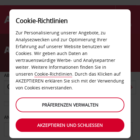
Cookie-Richtlinien
Menü
Zur Personalisierung unserer Angebote, zu
Welcome
Analysezwecken und zur Optimierung Ihrer
to
Autovermietung Sete
Erfahrung auf unserer Website benutzen wir
Avis
Cookies. Wir geben auch Daten an
vertrauenswürdige Werbe- und Analysepartner
weiter. Weitere Informationen finden Sie in
unseren
Cookie-Richtlinien
. Durch das Klicken auf
ABHOLEN VON
AKZEPTIEREN erklären Sie sich mit der Verwendung
von Cookies einverstanden.
Eine andere Rückgabestation auswählen
PRÄFERENZEN VERWALTEN
ANFANGSDATUM
ENDDATUM
AKZEPTIEREN UND SCHLIESSEN